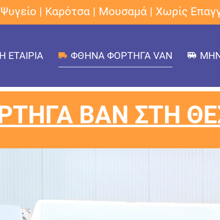
 Ψυγείο | Καρότσα | Μουσαμά | Χωρίς Επα
Η ΕΤΑΙΡΙΑ
ΦΘΗΝΑ ΦΟΡΤΗΓΑ VAN
ΜΗΝ
ΡΤΗΓΑ ΒΑΝ ΣΤΗ ΘΕ