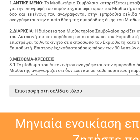
1.
ΑΝΤΙΚΕΙΜΕΝΟ
: Το Μισθωτήριο Συμβόλαιο καταρτίζεται μεταξ
για την υπογραφή του παρόντος, και αφετέρου του Μισθωτή, ο 
όσο και εκείνους που αναγράφονται στην εμπρόσθια σελίδα
αναγράφεται στην οικεία θέση της εμπρόσθιας όψης του Μισθωτη
2.
ΔΙΑΡΚΕΙΑ
: Η διάρκεια του Μισθωτηρίου Συμβολαίου αρχίζει 
του Αυτοκινήτου και παράδοση σε εκπρόσωπο του Εκμισθωτή 
επιστρέψει το Αυτοκίνητο σε εκπρόσωπο του Εκμισθωτή κατά τ
Εκμισθωτή. Επιστροφές/καθυστερήσεις πέραν των 30 λεπτών α
3.
ΜΙΣΘΩΜΑ-ΧΡΕΩΣΕΙΣ
:
3.1 Το μίσθωμα του Αυτοκινήτου αναγράφεται στην εμπρόσθια ό
Μισθωτής αναγνωρίζει ότι δεν έχει και σε κάθε περίπτωση παρα
τροποποιηθεί μετά την υπογραφή του παρόντος και την έναρξ
(ενδεικτικά και όχι περιοριστικά: διάρκεια μίσθωσης, επιπλ
παράδοση του Αυτοκινήτου.
Επιστροφή στη σελίδα στόλου
3.2 Το μίσθωμα περιλαμβάνει τα ακόλουθα: α) ασφάλεια αστι
νησιωτικής χώρας από όπου ο επαναπατρισμός επιβαρύνει τον Μ
ελάχιστη χιλιομετρική επιβάρυνση εκατό (100) χιλιόμετρων αν
Μηνιαία ενοικίαση ε
σε περίπτωση βλάβης/ατυχήματος.
Ζητήστε πρ
3.3. Το μίσθωμα δεν περιλαμβάνει οποιαδήποτε ποσό, δαπάνη ή