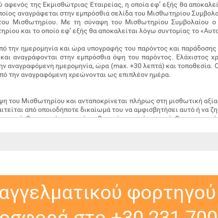
ύ αφενός της Εκμισθώτριας Εταιρείας, η οποία εφ’ εξής θα αποκαλ
οποίος αναγράφεται στην εμπρόσθια σελίδα του Μισθωτηρίου Συμβολαί
 του Μισθωτηρίου. Με τη σύναψη του Μισθωτηρίου Συμβολαίου ο
ρίου και το οποίο εφ’ εξής θα αποκαλείται λόγω συντομίας το «Αυτ
από την ημερομηνία και ώρα υπογραφής του παρόντος και παράδοσης
και αναγράφονται στην εμπρόσθια όψη του παρόντος. Ελάχιστος χ
ην αναγραφόμενη ημερομηνία, ώρα (max. +30 λεπτά) και τοποθεσία. 
πό την αναγραφόμενη χρεώνονται ως επιπλέον ημέρα.
ψη του Μισθωτηρίου και ανταποκρίνεται πλήρως στη μισθωτική αξία
ιτείται από οποιοδήποτε δικαίωμά του να αμφισβητήσει αυτό ή να ζη
η της μίσθωσης κάποιο από τα βασικά στοιχεία της μίσθωσης που 
έον παροχές/καλύψεις όπως επιπλέον χιλιόμετρα, επιπρόσθετος οδηγ
κής ευθύνης για σωματικές βλάβες και υλικές ζημιές τρίτων, β)
ισθωτή, σύμφωνα με τους όρους και τις προϋποθέσεις της εκάστοτε
ά ημέρα (αναγράφεται στην εμπρόσθια όψη), ε) αντικατάσταση του Α
παγγελματικού φορτηγού
οσφορά στο +30 231 700 
 παροχή που δεν αναγράφεται στην παράγραφο 3.2. ή στην οικεία θ