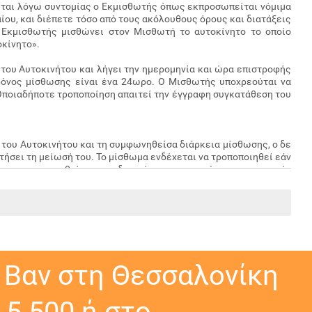
είται λόγω συντομίας ο Εκμισθωτής όπως εκπροσωπείται νόμιμα
ου, και διέπετε τόσο από τους ακόλουθους όρους και διατάξεις
 Εκμισθωτής μισθώνει στον Μισθωτή το αυτοκίνητο το οποίο
οκίνητο».
 του Αυτοκινήτου και λήγει την ημερομηνία και ώρα επιστροφής
ρόνος μίσθωσης είναι ένα 24ωρο. Ο Μισθωτής υποχρεούται να
Οποιαδήποτε τροποποίηση απαιτεί την έγγραφη συγκατάθεση του
 του Αυτοκινήτου και τη συμφωνηθείσα διάρκεια μίσθωσης, ο δε
τήσει τη μείωσή του. Το μίσθωμα ενδέχεται να τροποποιηθεί εάν
έχουν συμφωνηθεί και αποδεχτεί εκ των προτέρων με το παρόν
ός, κ.α.). Ολόκληρο το μίσθωμα προκαταβάλλεται πριν από την
 24ωρη παροχή οδικής βοήθειας σε όλη την Ελλάδα, εκτός της
 εταιρείας οδικής βοήθειας, γ) Φ.Π.Α. και τοπικούς φόρους δ)
υτοκινήτου με άλλο διαθέσιμο ανεξαρτήτου κλάσης και κυβισμού
 Βαν στη Θεσσαλονίκη
5 500 ή στο
έση της εμπρόσθιας όψης. Ενδεικτικά και όχι περιοριστικά στο