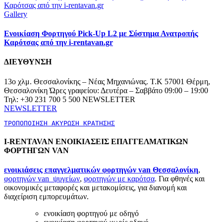
Καρότσας από την i-rentavan.gr
Gallery
Ενοικίαση Φορτηγού Pick-Up L2 με Σύστημα Ανατροπής
Καρότσας από την i-rentavan.gr
ΔΙΕΥΘΥΝΣΗ
13ο χλμ. Θεσσαλονίκης – Νέας Μηχανιώνας. Τ.Κ 57001 Θέρμη,
Θεσσαλονίκη Ώρες γραφείου: Δευτέρα – Σαββάτο 09:00 – 19:00
Τηλ: +30 231 700 5 500 NEWSLETTER
NEWSLETTER
ΤΡΟΠΟΠΟΙΗΣΗ ΑΚΥΡΩΣΗ ΚΡΑΤΗΣΗΣ
I-RENTAVAN ΕΝΟΙΚΙΑΣΕΙΣ ΕΠΑΓΓΕΛΜΑΤΙΚΩΝ
ΦΟΡΤΗΓΩΝ VAN
ενοικιάσεις επαγγελματικών φορτηγών van Θεσσαλονίκη
,
φορτηγών van ψυγείων
,
φορτηγών με καρότσα
. Για φθηνές και
οικονομικές μεταφορές και μετακομίσεις, για διανομή και
διαχείριση εμπορευμάτων.
ενοικίαση φορτηγού με οδηγό