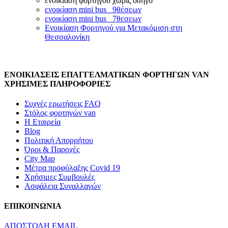
ενοικίαση φορτηγού χωρίς οδηγό
ενοικίαση mini bus 9θέσεων
ενοικίαση mini bus 7θεσεων
Ενοικίαση Φορτηγού για Μετακόμιση στη
Θεσσαλονίκη
ΕΝΟΙΚΙΑΣΕΙΣ ΕΠΑΓΓΕΛΜΑΤΙΚΩΝ ΦΟΡΤΗΓΩΝ VAN
ΧΡΗΣΙΜΕΣ ΠΛΗΡΟΦΟΡΙΕΣ
Συχνές ερωτήσεις FAQ
Στόλος φορτηγών van
Η Εταιρεία
Blog
Πολιτική Απορρήτου
Όροι & Παροχές
City Map
Μέτρα προφύλαξης Covid 19
Χρήσιμες Συμβουλές
Ασφάλεια Συναλλαγών
ΕΠΙΚΟΙΝΩΝΙΑ
ΑΠΟΣΤΟΛΗ EMAIL