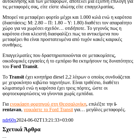
αυτοκίνησης και των μεταφορών, αποτελεί μία έξυπνη επιλογή για
τις μεταφορές σας, είτε είστε ιδιώτης είτε επαγγελματίας.
Μπορεί να μεταφέρει φορτίο μέχρι και 1.000 κιλά ενώ η καρότσα
(διαστάσεις: Μ: 2.80 – Π: 1.80 – Υ: 1.80) διαθέτει τον απαραίτητο
χώρο για να χωρέσει σχεδόν… οτιδήποτε. Το γεγονός πως η
καρότσα είναι κλειστή διασφαλίζει πως τα αντικείμενα που
μεταφέρει θα είναι προστατευμένα από τυχόν κακές καιρικές
συνθήκες.
Επαγγελματίες που δραστηριοποιούνται σε μετακομίσεις,
οικοδομικές εργασίες ή το εμπόριο θα εκτιμήσουν τις δυνατότητες
του
Ford Transit
.
Το
Transit
έχει κινητήρα diesel 2,2 λίτρων ο οποίος συνδυάζεται
με χειροκίνητο κιβώτιο ταχυτήτων. Είναι τριθέσιο, διαθέτει
κλιματισμό ενώ η καρότσα έχει τρεις πόρτες, ώστε οι
φορτοεκφορτώσεις να γίνονται χωρίς εμπόδια.
Για
ενοικίαση φορτηγού στη Θεσσαλονίκη
, επιλέξτε την
i-
rentavan
,
νοικιάστε το Ford Transit
για… μεγάλες μεταφορές.
ndr60x
2024-06-02T13:21:33+03:00
Σχετικά Άρθρα