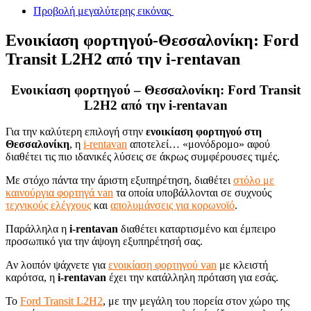
Προβολή μεγαλύτερης εικόνας
Ενοικίαση φορτηγού-Θεσσαλονίκη: Ford
Transit L2H2 από την i-rentavan
Ενοικίαση φορτηγού – Θεσσαλονίκη: Ford Transit
L2H2 από την i-rentavan
Για την καλύτερη επιλογή στην
ενοικίαση φορτηγού στη
Θεσσαλονίκη
, η
i-rentavan
αποτελεί… «μονόδρομο» αφού
διαθέτει τις πιο ιδανικές λύσεις σε άκρως συμφέρουσες τιμές.
Με στόχο πάντα την άριστη εξυπηρέτηση, διαθέτει
στόλο με
καινούργια φορτηγά van
τα οποία υποβάλλονται σε συχνούς
τεχνικούς ελέγχους
και
απολυμάνσεις για κορωνοϊό
.
Παράλληλα η
i-rentavan
διαθέτει καταρτισμένο και έμπειρο
προσωπικό για την άψογη εξυπηρέτησή σας.
Αν λοιπόν ψάχνετε για
ενοικίαση φορτηγού van
με κλειστή
καρότσα, η
i-rentavan
έχει την κατάλληλη πρόταση για εσάς.
Το
Ford Transit L2H2
, με την μεγάλη του πορεία στον χώρο της