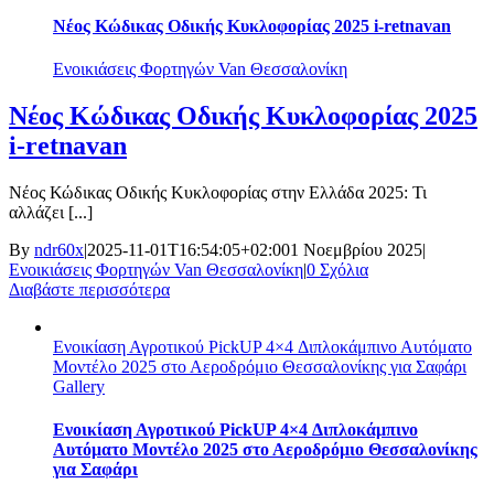
Νέος Κώδικας Οδικής Κυκλοφορίας 2025 i-retnavan
Ενοικιάσεις Φορτηγών Van Θεσσαλονίκη
Νέος Κώδικας Οδικής Κυκλοφορίας 2025
i-retnavan
Νέος Κώδικας Οδικής Κυκλοφορίας στην Ελλάδα 2025: Τι
αλλάζει [...]
By
ndr60x
|
2025-11-01T16:54:05+02:00
1 Νοεμβρίου 2025
|
Ενοικιάσεις Φορτηγών Van Θεσσαλονίκη
|
0 Σχόλια
Διαβάστε περισσότερα
Ενοικίαση Αγροτικού PickUP 4×4 Διπλοκάμπινο Αυτόματο
Μοντέλο 2025 στο Αεροδρόμιο Θεσσαλονίκης για Σαφάρι
Gallery
Ενοικίαση Αγροτικού PickUP 4×4 Διπλοκάμπινο
Αυτόματο Μοντέλο 2025 στο Αεροδρόμιο Θεσσαλονίκης
για Σαφάρι