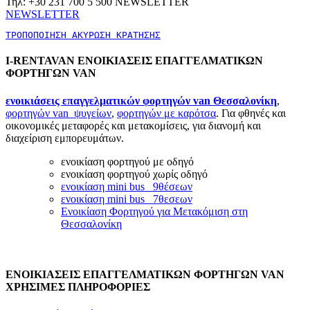
Τηλ: +30 231 700 5 500 NEWSLETTER
NEWSLETTER
ΤΡΟΠΟΠΟΙΗΣΗ ΑΚΥΡΩΣΗ ΚΡΑΤΗΣΗΣ
I-RENTAVAN ΕΝΟΙΚΙΑΣΕΙΣ ΕΠΑΓΓΕΛΜΑΤΙΚΩΝ
ΦΟΡΤΗΓΩΝ VAN
ενοικιάσεις επαγγελματικών φορτηγών van Θεσσαλονίκη
,
φορτηγών van ψυγείων
,
φορτηγών με καρότσα
. Για φθηνές και
οικονομικές μεταφορές και μετακομίσεις, για διανομή και
διαχείριση εμπορευμάτων.
ενοικίαση φορτηγού με οδηγό
ενοικίαση φορτηγού χωρίς οδηγό
ενοικίαση mini bus 9θέσεων
ενοικίαση mini bus 7θεσεων
Ενοικίαση Φορτηγού για Μετακόμιση στη
Θεσσαλονίκη
ΕΝΟΙΚΙΑΣΕΙΣ ΕΠΑΓΓΕΛΜΑΤΙΚΩΝ ΦΟΡΤΗΓΩΝ VAN
ΧΡΗΣΙΜΕΣ ΠΛΗΡΟΦΟΡΙΕΣ