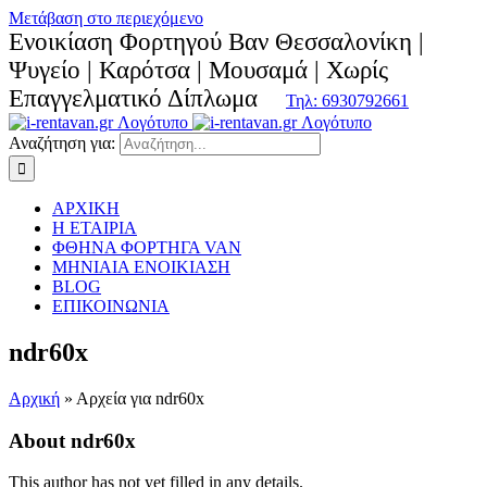
Μετάβαση στο περιεχόμενο
Ενοικίαση Φορτηγού Βαν Θεσσαλονίκη |
Ψυγείο | Καρότσα | Μουσαμά | Χωρίς
Επαγγελματικό Δίπλωμα
Τηλ: 6930792661
Αναζήτηση για:
ΑΡΧΙΚΗ
Η ΕΤΑΙΡΙΑ
ΦΘΗΝΑ ΦΟΡΤΗΓΑ VAN
ΜΗΝΙΑΙΑ ΕΝΟΙΚΙΑΣΗ
BLOG
ΕΠΙΚΟΙΝΩΝΙΑ
ndr60x
Αρχική
»
Αρχεία για ndr60x
About
ndr60x
This author has not yet filled in any details.