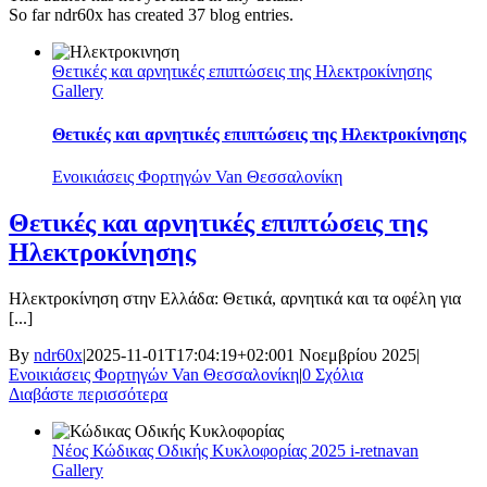
So far ndr60x has created 37 blog entries.
Θετικές και αρνητικές επιπτώσεις της Ηλεκτροκίνησης
Gallery
Θετικές και αρνητικές επιπτώσεις της Ηλεκτροκίνησης
Ενοικιάσεις Φορτηγών Van Θεσσαλονίκη
Θετικές και αρνητικές επιπτώσεις της
Ηλεκτροκίνησης
Ηλεκτροκίνηση στην Ελλάδα: Θετικά, αρνητικά και τα οφέλη για
[...]
By
ndr60x
|
2025-11-01T17:04:19+02:00
1 Νοεμβρίου 2025
|
Ενοικιάσεις Φορτηγών Van Θεσσαλονίκη
|
0 Σχόλια
Διαβάστε περισσότερα
Νέος Κώδικας Οδικής Κυκλοφορίας 2025 i-retnavan
Gallery