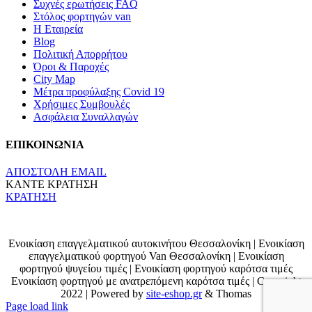
Συχνές ερωτήσεις FAQ
Στόλος φορτηγών van
Η Εταιρεία
Blog
Πολιτική Απορρήτου
Όροι & Παροχές
City Map
Μέτρα προφύλαξης Covid 19
Χρήσιμες Συμβουλές
Ασφάλεια Συναλλαγών
ΕΠΙΚΟΙΝΩΝΙΑ
ΑΠΟΣΤΟΛΗ EMAIL
ΚΑΝΤΕ ΚΡΑΤΗΣΗ
ΚΡΑΤΗΣΗ
Ενοικίαση επαγγελματικού αυτοκινήτου Θεσσαλονίκη | Ενοικίαση
επαγγελματικού φορτηγού Van Θεσσαλονίκη | Eνοικίαση
φορτηγού ψυγείου τιμές | Eνοικίαση φορτηγού καρότσα τιμές
Eνοικίαση φορτηγού με ανατρεπόμενη καρότσα τιμές | Copyright
2022 | Powered by
site-eshop.gr
& Thomas
Page load link