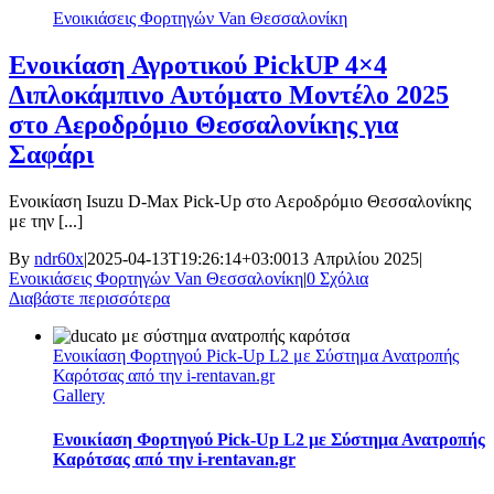
Ενοικιάσεις Φορτηγών Van Θεσσαλονίκη
Ενοικίαση Αγροτικού PickUP 4×4
Διπλοκάμπινο Αυτόματο Μοντέλο 2025
στο Αεροδρόμιο Θεσσαλονίκης για
Σαφάρι
Ενοικίαση Isuzu D-Max Pick-Up στο Αεροδρόμιο Θεσσαλονίκης
με την [...]
By
ndr60x
|
2025-04-13T19:26:14+03:00
13 Απριλίου 2025
|
Ενοικιάσεις Φορτηγών Van Θεσσαλονίκη
|
0 Σχόλια
Διαβάστε περισσότερα
Ενοικίαση Φορτηγού Pick-Up L2 με Σύστημα Ανατροπής
Καρότσας από την i-rentavan.gr
Gallery
Ενοικίαση Φορτηγού Pick-Up L2 με Σύστημα Ανατροπής
Καρότσας από την i-rentavan.gr