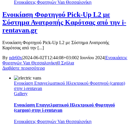
Ενοικιάσεις Φορτηγών Van Θεσσαλονίκη
Ενοικίαση Φορτηγού Pick-Up L2 με
Σύστημα Ανατροπής Καρότσας από την i-
rentavan.gr
Ενοικίαση Φορτηγού Pick-Up L2 με Σύστημα Ανατροπής
Καρότσας από την [...]
By
ndr60x
|
2024-06-02T12:44:08+03:00
2 Ιουνίου 2024
|
Ενοικιάσεις
Φορτηγών Van Θεσσαλονίκη
|
0 Σχόλια
Διαβάστε περισσότερα
Ενοικίαση Επαγγελματικού Ηλεκτρικού Φορτηγού (cargon)
στην i-rentavan
Gallery
Ενοικίαση Επαγγελματικού Ηλεκτρικού Φορτηγού
(cargon) στην i-rentavan
Ενοικιάσεις Φορτηγών Van Θεσσαλονίκη