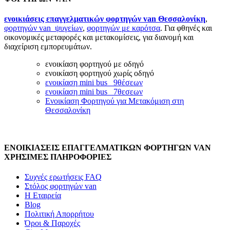
ενοικιάσεις επαγγελματικών φορτηγών van Θεσσαλονίκη
,
φορτηγών van ψυγείων
,
φορτηγών με καρότσα
. Για φθηνές και
οικονομικές μεταφορές και μετακομίσεις, για διανομή και
διαχείριση εμπορευμάτων.
ενοικίαση φορτηγού με οδηγό
ενοικίαση φορτηγού χωρίς οδηγό
ενοικίαση mini bus 9θέσεων
ενοικίαση mini bus 7θεσεων
Ενοικίαση Φορτηγού για Μετακόμιση στη
Θεσσαλονίκη
ΕΝΟΙΚΙΑΣΕΙΣ ΕΠΑΓΓΕΛΜΑΤΙΚΩΝ ΦΟΡΤΗΓΩΝ VAN
ΧΡΗΣΙΜΕΣ ΠΛΗΡΟΦΟΡΙΕΣ
Συχνές ερωτήσεις FAQ
Στόλος φορτηγών van
Η Εταιρεία
Blog
Πολιτική Απορρήτου
Όροι & Παροχές