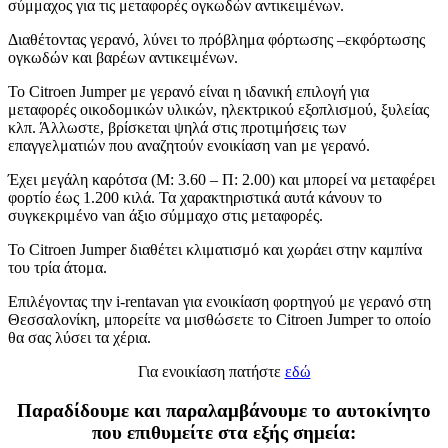
σύμμαχος για τις μεταφορές ογκωδών αντικειμένων.
Διαθέτοντας γερανό, λύνει το πρόβλημα φόρτωσης –εκφόρτωσης
ογκωδών και βαρέων αντικειμένων.
Το Citroen Jumper με γερανό είναι η ιδανική επιλογή για
μεταφορές οικοδομικών υλικών, ηλεκτρικού εξοπλισμού, ξυλείας
κλπ. Άλλωστε, βρίσκεται ψηλά στις προτιμήσεις των
επαγγελματιών που αναζητούν ενοικίαση van με γερανό.
Έχει μεγάλη καρότσα (Μ: 3.60 – Π: 2.00) και μπορεί να μεταφέρει
φορτίο έως 1.200 κιλά. Τα χαρακτηριστικά αυτά κάνουν το
συγκεκριμένο van άξιο σύμμαχο στις μεταφορές.
Το Citroen Jumper διαθέτει κλιματισμό και χωράει στην καμπίνα
του τρία άτομα.
Επιλέγοντας την i-rentavan για ενοικίαση φορτηγού με γερανό στη
Θεσσαλονίκη, μπορείτε να μισθώσετε το Citroen Jumper το οποίο
θα σας λύσει τα χέρια.
Για ενοικίαση πατήστε
εδώ
Παραδίδουμε και παραλαμβάνουμε το αυτοκίνητο
που επιθυμείτε στα εξής σημεία: