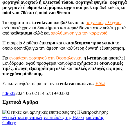
φορτηγά ανοιχτού ή κλειστού τύπου
,
φορτηγά ψυγεία
,
φορτηγά
με γερανό
ή
υδραυλική ράμπα
,
αγροτικά
pick
up 4
x4
καθώς και
mini
van 7θέσια
ή
mini
van 9θεσια
.
Τα οχήματα της
i-
rentavan
υποβάλλονται σε
τεχνικούς ελέγχους
ανά τακτά χρονικά διαστήματα και παραδίδονται στον πελάτη μετά
από
καθαρισμό
αλλά και
απολύμανση για τον κορωνοϊό
.
Η εταιρεία διαθέτει
έμπειρο
και
εκπαιδευμένο
προσωπικό
το
οποίο φροντίζει για την άμεση και καλύτερη δυνατή εξυπηρέτηση.
Για
ενοικίαση φορτηγού στη Θεσσαλονίκη
, η
i-
rentavan
αποτελεί
μονόδρομο, αφού προσφέρει καινούρια οχήματα σε
οικονομικές
τιμές, άψογη εξυπηρέτηση
αλλά και
πολλές επιλογές ως προς
τον χρόνο μίσθωσης
.
Επικοινωνήστε τώρα με την
i-
rentavan
πατώντας
ΕΔΩ
ndr60x
2024-06-02T14:57:19+03:00
Σχετικά Άρθρα
Θετικές και αρνητικές επιπτώσεις της Ηλεκτροκίνησης
Gallery