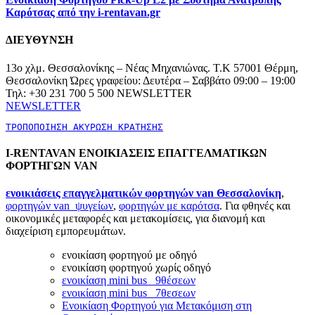
Καρότσας από την i-rentavan.gr
ΔΙΕΥΘΥΝΣΗ
13ο χλμ. Θεσσαλονίκης – Νέας Μηχανιώνας. Τ.Κ 57001 Θέρμη,
Θεσσαλονίκη Ώρες γραφείου: Δευτέρα – Σαββάτο 09:00 – 19:00
Τηλ: +30 231 700 5 500 NEWSLETTER
NEWSLETTER
ΤΡΟΠΟΠΟΙΗΣΗ ΑΚΥΡΩΣΗ ΚΡΑΤΗΣΗΣ
I-RENTAVAN ΕΝΟΙΚΙΑΣΕΙΣ ΕΠΑΓΓΕΛΜΑΤΙΚΩΝ
ΦΟΡΤΗΓΩΝ VAN
ενοικιάσεις επαγγελματικών φορτηγών van Θεσσαλονίκη
,
φορτηγών van ψυγείων
,
φορτηγών με καρότσα
. Για φθηνές και
οικονομικές μεταφορές και μετακομίσεις, για διανομή και
διαχείριση εμπορευμάτων.
ενοικίαση φορτηγού με οδηγό
ενοικίαση φορτηγού χωρίς οδηγό
ενοικίαση mini bus 9θέσεων
ενοικίαση mini bus 7θεσεων
Ενοικίαση Φορτηγού για Μετακόμιση στη