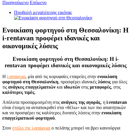
Προηγούμενο
Επόμενο
Προβολή μεγαλύτερης εικόνας
Ενοικίαση φορτηγού στη Θεσσαλονίκη: Η
i-rentavan προφέρει ιδανικές και
οικονομικές λύσεις
Ενοικίαση φορτηγού στη Θεσσαλονίκη: Η i-
rentavan προφέρει ιδανικές και οικονομικές λύσεις
Η
i-rentavan
, μία από τις κορυφαίες εταιρείες στην
ενοικίαση
φορτηγού στη Θεσσαλονίκη
, προσφέρει ιδανικές
λύσεις
για όλες
τις
ανάγκες
επαγγελματιών
και
ιδιωτών
στις
μεταφορές
, στις
καλύτερες τιμές
.
Απόλυτα προσαρμοσμένη στις
ανάγκες της αγοράς
, η
i-rentavan
είναι έτοιμη να ανταποκριθεί στα «θέλω» και των πιο απαιτητικών
και να προσφέρει τις καλύτερες δυνατές λύσεις στην
ενοικίαση
επαγγελματικού φορτηγού
.
Στον
στόλο της i-rentavan
ο πελάτης μπορεί να βρει καινούργια