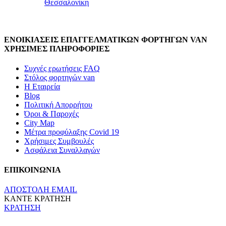
Θεσσαλονίκη
ΕΝΟΙΚΙΑΣΕΙΣ ΕΠΑΓΓΕΛΜΑΤΙΚΩΝ ΦΟΡΤΗΓΩΝ VAN
ΧΡΗΣΙΜΕΣ ΠΛΗΡΟΦΟΡΙΕΣ
Συχνές ερωτήσεις FAQ
Στόλος φορτηγών van
Η Εταιρεία
Blog
Πολιτική Απορρήτου
Όροι & Παροχές
City Map
Μέτρα προφύλαξης Covid 19
Χρήσιμες Συμβουλές
Ασφάλεια Συναλλαγών
ΕΠΙΚΟΙΝΩΝΙΑ
ΑΠΟΣΤΟΛΗ EMAIL
ΚΑΝΤΕ ΚΡΑΤΗΣΗ
ΚΡΑΤΗΣΗ