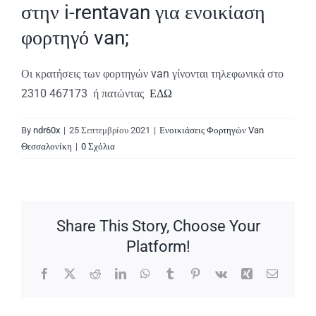
στην i-rentavan για ενοικίαση
φορτηγό van;
Οι κρατήσεις των φορτηγών van γίνονται τηλεφωνικά στο
2310 467173 ή πατώντας
ΕΔΩ
By
ndr60x
|
25 Σεπτεμβρίου 2021
|
Ενοικιάσεις Φορτηγών Van
Θεσσαλονίκη
|
0 Σχόλια
Share This Story, Choose Your
Platform!
Facebook
X
Reddit
LinkedIn
WhatsApp
Tumblr
Pinterest
Vk
Xing
Email