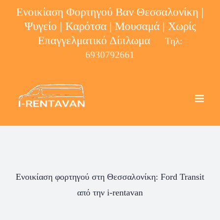
Μετάβαση
Ενοικίαση Φορτηγού Βαν Θεσσαλονίκη |
στο
Ψυγείο | Καρότσα | Μουσαμά | Χωρίς
περιεχόμενο
Επαγγελματικό Δίπλωμα
Τηλ:
6930792661
Ενοικίαση φορτηγού στη Θεσσαλονίκη: Ford Transit
από την i-rentavan